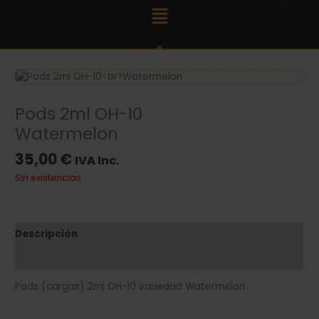
Ir
Main
al
Menu
contenido
Pods 2ml OH-10
Watermelon
35,00
€
IVA Inc.
Sin existencias
Descripción
Valoraciones (0)
Pods (cargas) 2ml OH-10 variedad Watermelon.