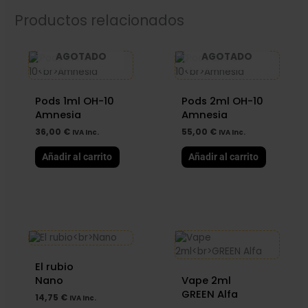
Productos relacionados
AGOTADO
AGOTADO
Pods 1ml OH-10
Pods 2ml OH-10
Amnesia
Amnesia
36,00
€
55,00
€
IVA Inc.
IVA Inc.
Añadir al carrito
Añadir al carrito
Rango
Este
de
product
precios:
tiene
desde
múltiples
El rubio
62,00 €
hasta
variantes
Nano
Vape 2ml
100,00 €
Las
GREEN Alfa
14,75
€
IVA Inc.
opciones