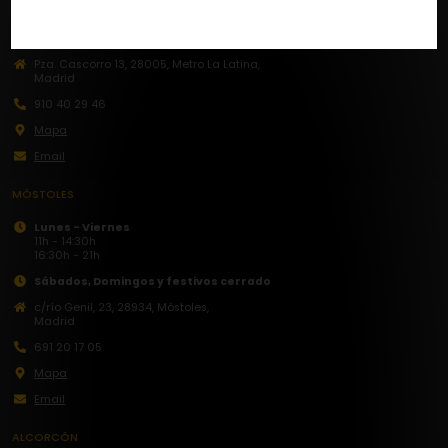
Lunes - Domingo
10h - 14:30h / 16:30h - 22h
Pza. Cascorro 13, 28005, Metro La Latina,
Madrid
910 40 29 46
Mapa
Email
MÓSTOLES
Lunes - Viernes
11h - 14:30h
16:30h - 21h
Sábados,
Domingos y festivos cerrado
c/río Genil, 23, 28934, Móstoles,
Madrid
691 20 17 05
Mapa
Email
ALCORCÓN