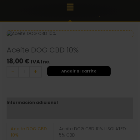
Ir
10%
Main
al
cantidad
Menu
contenido
Aceite
DOG
CBD
Aceite DOG CBD 10%
10%
cantidad
18,00
€
IVA Inc.
-
+
Añadir al carrito
Información adicional
Valoraciones (0)
Aceite DOG CBD
Aceite DOG CBD 10% I ISOLATED
10%
5% CBD