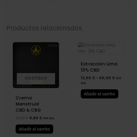
Productos relacionados
El
El
Rango
Este
precio
precio
de
product
¡Oferta!
original
actual
precios:
tiene
era:
es:
desde
múltiples
12,00 €.
9,60 €.
12,60 €
hasta
variantes
Extracción Lima
60,00 €
Las
13% CBD
opciones
12,60
€
-
60,00
€
AGOTADO
IVA
se
Inc.
pueden
elegir
Añadir al carrito
Crema
en
Menstrual
la
CBD & CBG
página
de
12,00
€
9,60
€
IVA Inc.
product
Añadir al carrito