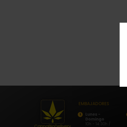
EMBAJADORES
Lunes -
Domingo
10h - 14:30h /
CannaBioDelivery