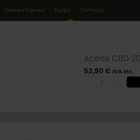
Delivery Express
Equipo
Contacto
Aceite CBD 2
Aceite
CBD
52,90
€
20%
IVA Inc.
Full
-
+
Spectrum
cantidad
)