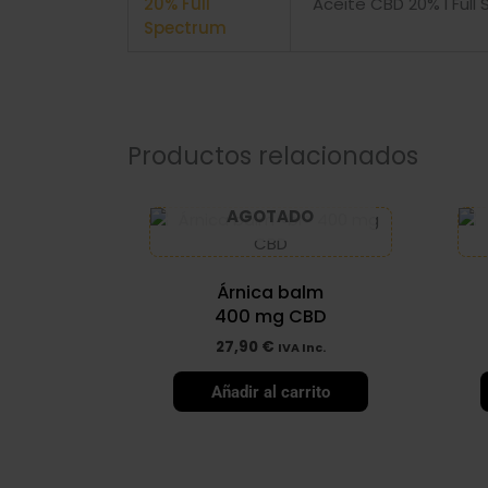
20% Full
Aceite CBD 20% I Ful
Spectrum
Productos relacionados
AGOTADO
Árnica balm
400 mg CBD
27,90
€
IVA Inc.
Añadir al carrito