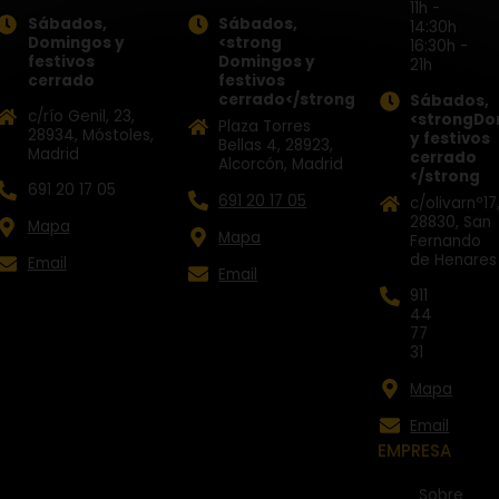
11h -
Sábados,
Sábados,
14:30h
Domingos y
<strong
16:30h -
festivos
Domingos y
21h
cerrado
festivos
cerrado</strong
Sábados,
c/río Genil, 23,
<strong
Do
Plaza Torres
28934, Móstoles,
y festivos
Bellas 4, 28923,
Madrid
cerrado
Alcorcón, Madrid
</strong
691 20 17 05
691 20 17 05
c/olivarnº17
28830, San
Mapa
Mapa
Fernando
de Henares
Email
Email
911
44
77
31
Mapa
Email
EMPRESA
Sobre