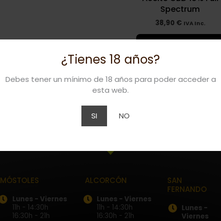
Spectrum
38,90
€
IVA Inc.
Añadir al carrito
¿Tienes 18 años?
Debes tener un mínimo de 18 años para poder acceder a
esta web.
SI
NO
MÓSTOLES
ALCORCÓN
SAN
FERNANDO
Lunes - Viernes
Lunes - Viernes
11h - 14:30h
11h - 14:30h
Lunes -
16:30h - 21h
16:30h - 21h
Viernes