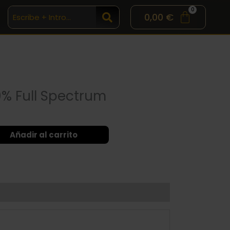
Full
0,00
€
Spectrum
cantidad
0% Full Spectrum
Añadir al carrito