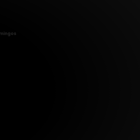
mingos
,