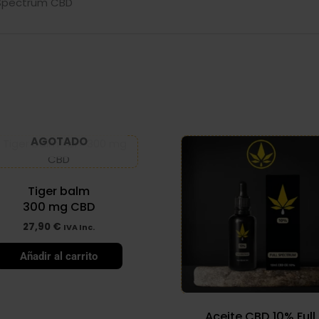
l Spectrum CBD
AGOTADO
Tiger balm
300 mg CBD
27,90
€
IVA Inc.
Añadir al carrito
Aceite CBD 10% Full