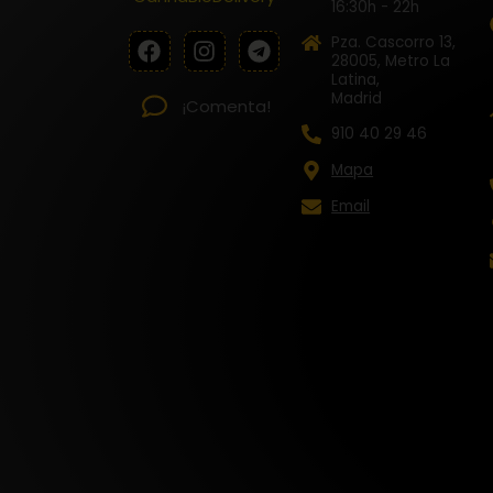
16:30h - 22h
F
I
T
Pza. Cascorro 13,
a
n
e
28005, Metro La
Latina,
c
s
l
Madrid
e
t
e
¡Comenta!
b
a
g
910 40 29 46
o
g
r
Mapa
o
r
a
k
a
m
Email
m